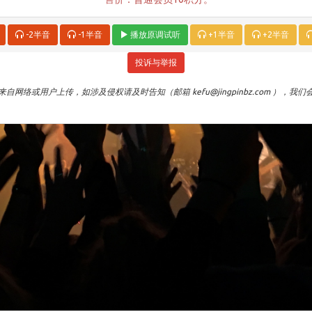
-2半音
-1半音
播放原调试听
+1半音
+2半音
投诉与举报
自网络或用户上传，如涉及侵权请及时告知（邮箱 kefu@jingpinbz.com ），我