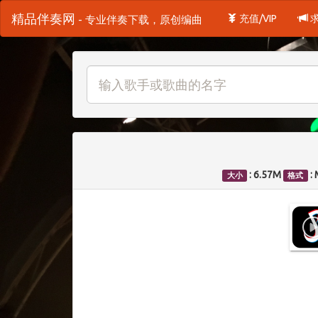
精品伴奏网
充值/VIP
- 专业伴奏下载，原创编曲
: 6.57M
:
大小
格式