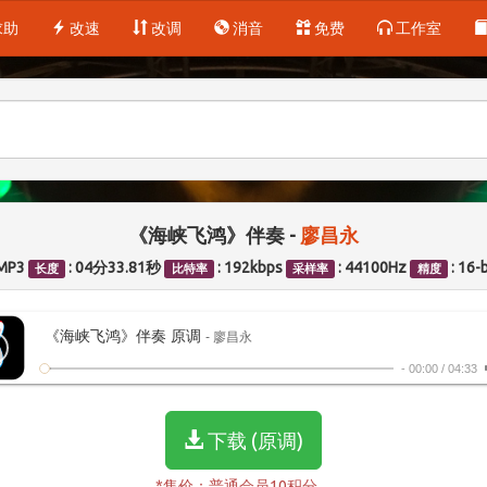
求助
改速
改调
消音
免费
工作室
《海峡飞鸿》伴奏 -
廖昌永
 MP3
: 04分33.81秒
: 192kbps
: 44100Hz
: 16-b
长度
比特率
采样率
精度
《海峡飞鸿》伴奏 原调
- 廖昌永
-
00:00
/
04:33
下载 (原调)
*售价：普通会员10积分。