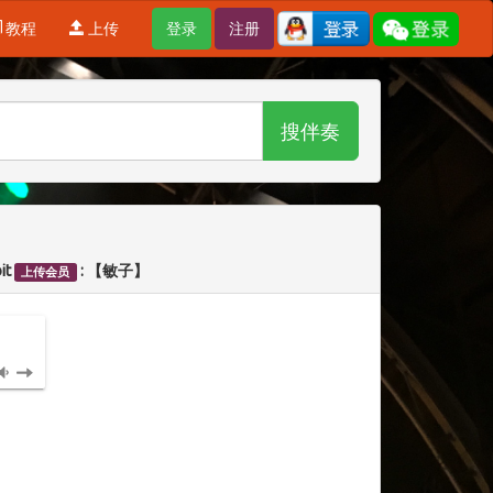
教程
上传
登录
注册
搜伴奏
it
: 【敏子】
上传会员