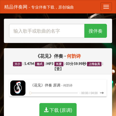
精品伴奏网
- 专业伴奏下载，原创编曲
搜伴奏
《花见》伴奏 -
何韵诗
: 5.47M
: MP3
: 03分59.99秒
:
大小
格式
长度
上传会员
【贤】
《花见》伴奏 原调
- 何韵诗
-
00:00
/
04:00
下载 (原调)