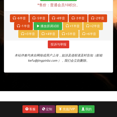
*售价：普通会员10积分。
-6半音
-5半音
-4半音
-3半音
-2半音
-1半音
播放原调试听
+1半音
+2半音
+3半音
+4半音
+5半音
+6半音
投诉与举报
本站伴奏均来自网络或用户上传，如涉及侵权请及时告知（邮箱
kefu@jingpinbz.com ），我们会立刻删除。
客服
定制
充值/VIP
我的