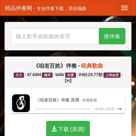
精品伴奏网
- 专业伴奏下载，原创编曲
搜伴奏
《咱老百姓》伴奏 -
经典歌曲
: 47.60M
: WAV
: 04分29.77秒
:
大小
格式
长度
上传会员
【H】
《咱老百姓》伴奏 原调
- 经典歌曲
-
00:00
/
04:29
下载 (原调)