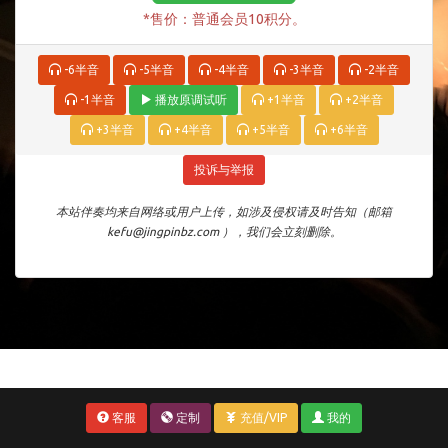
*售价：普通会员10积分。
-6半音
-5半音
-4半音
-3半音
-2半音
-1半音
播放原调试听
+1半音
+2半音
+3半音
+4半音
+5半音
+6半音
投诉与举报
本站伴奏均来自网络或用户上传，如涉及侵权请及时告知（邮箱
kefu@jingpinbz.com ），我们会立刻删除。
客服
定制
充值/VIP
我的