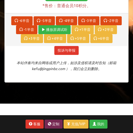
*售价：普通会员10积分。
-6半音
-5半音
-4半音
-3半音
-2半音
-1半音
播放原调试听
+1半音
+2半音
+3半音
+4半音
+5半音
+6半音
投诉与举报
本站伴奏均来自网络或用户上传，如涉及侵权请及时告知（邮箱
kefu@jingpinbz.com ），我们会立刻删除。
客服
定制
充值/VIP
我的