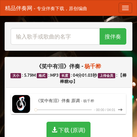
精品伴奏网
- 专业伴奏下载，原创编曲
搜伴奏
《笑中有泪》伴奏 -
杨千桦
: 5.79M
: MP3
: 04分01.03秒
: 【棒
大小
格式
长度
上传会员
棒糖xp】
《笑中有泪》伴奏 原调
- 杨千桦
-
00:00
/
04:01
下载 (原调)