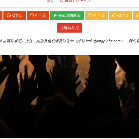
-2半音
-1半音
播放原调试听
+1半音
+2半音
投诉与举报
自网络或用户上传，如涉及侵权请及时告知（邮箱 kefu@jingpinbz.com ），我