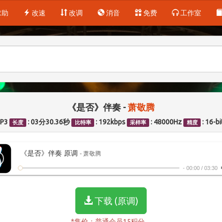
求助
改速
改调
消音
免费
工作室
《是否》伴奏 -
萧敬腾
MP3
: 03分30.36秒
: 192kbps
: 48000Hz
: 16-bi
长度
比特率
采样率
精度
《是否》伴奏 原调
- 萧敬腾
-
00:00
/
03:30
下载 (原调)
*售价：普通会员15积分。