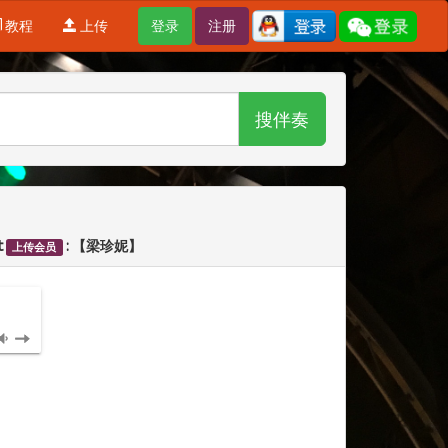
教程
上传
登录
注册
搜伴奏
t
: 【梁珍妮】
上传会员