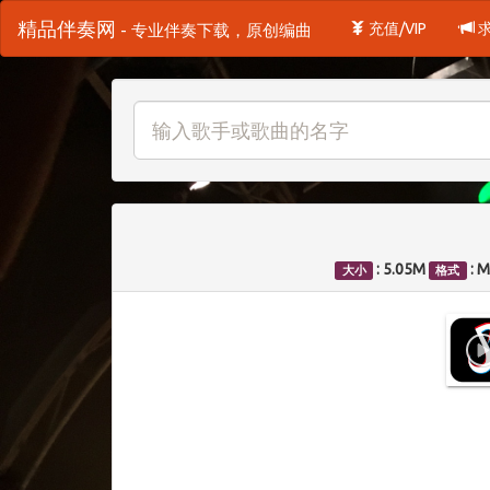
精品伴奏网
充值/VIP
- 专业伴奏下载，原创编曲
: 5.05M
: 
大小
格式