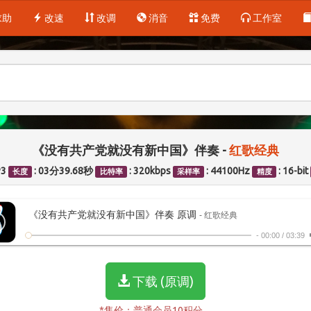
求助
改速
改调
消音
免费
工作室
《没有共产党就没有新中国》伴奏 -
红歌经典
P3
: 03分39.68秒
: 320kbps
: 44100Hz
: 16-bit
长度
比特率
采样率
精度
《没有共产党就没有新中国》伴奏 原调
- 红歌经典
-
00:00
/
03:39
下载 (原调)
*售价：普通会员10积分。