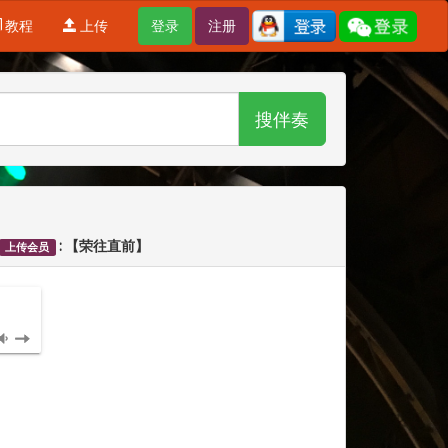
教程
上传
登录
注册
搜伴奏
: 【荣往直前】
上传会员