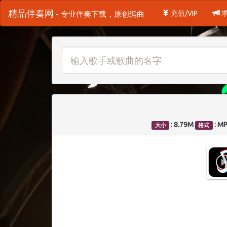
精品伴奏网
充值/VIP
- 专业伴奏下载，原创编曲
: 8.79M
: M
大小
格式