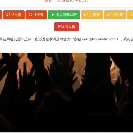
-2半音
-1半音
播放原调试听
+1半音
+2半音
投诉与举报
自网络或用户上传，如涉及侵权请及时告知（邮箱 kefu@jingpinbz.com ），我