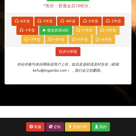
*售价：普通会员10积分。
-6半音
-5半音
-4半音
-3半音
-2半音
-1半音
播放原调试听
+1半音
+2半音
+3半音
+4半音
+5半音
+6半音
投诉与举报
本站伴奏均来自网络或用户上传，如涉及侵权请及时告知（邮箱
kefu@jingpinbz.com ），我们会立刻删除。
客服
定制
充值/VIP
我的