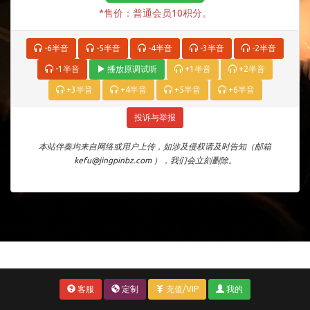
*售价：普通会员10积分。
-6半音
-5半音
-4半音
-3半音
-2半音
-1半音
播放原调试听
+1半音
+2半音
+3半音
+4半音
+5半音
+6半音
投诉与举报
本站伴奏均来自网络或用户上传，如涉及侵权请及时告知（邮箱
kefu@jingpinbz.com ），我们会立刻删除。
客服
定制
充值/VIP
我的