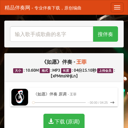
精品伴奏网
- 专业伴奏下载，原创编曲
搜伴奏
《如愿》伴奏 -
王菲
: 10.60M
: MP3
: 04分25.10秒
:
大小
格式
长度
上传会员
【xPMmsNHjLn】
《如愿》伴奏 原调
- 王菲
-
00:00
/
04:25
下载 (原调)