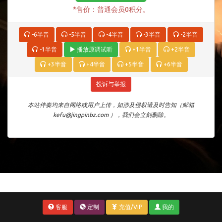
*售价：普通会员0积分。
-6半音
-5半音
-4半音
-3半音
-2半音
-1半音
播放原调试听
+1半音
+2半音
+3半音
+4半音
+5半音
+6半音
投诉与举报
本站伴奏均来自网络或用户上传，如涉及侵权请及时告知（邮箱
kefu@jingpinbz.com ），我们会立刻删除。
客服
定制
充值/VIP
我的