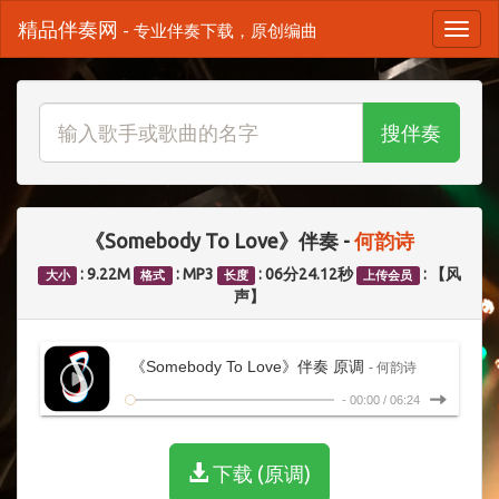
精品伴奏网
- 专业伴奏下载，原创编曲
搜伴奏
《Somebody To Love》伴奏 -
何韵诗
: 9.22M
: MP3
: 06分24.12秒
: 【风
大小
格式
长度
上传会员
声】
《Somebody To Love》伴奏 原调
- 何韵诗
-
00:00
/
06:24
下载 (原调)