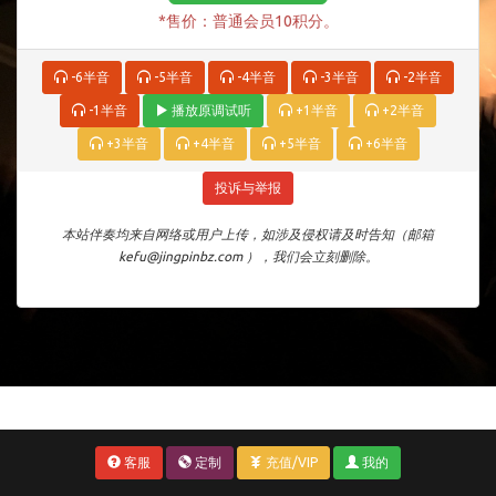
*售价：普通会员10积分。
-6半音
-5半音
-4半音
-3半音
-2半音
-1半音
播放原调试听
+1半音
+2半音
+3半音
+4半音
+5半音
+6半音
投诉与举报
本站伴奏均来自网络或用户上传，如涉及侵权请及时告知（邮箱
kefu@jingpinbz.com ），我们会立刻删除。
客服
定制
充值/VIP
我的