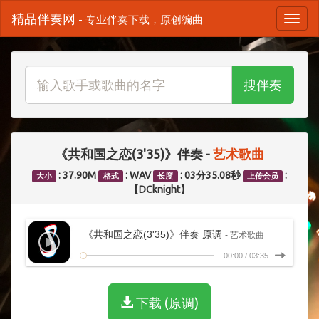
精品伴奏网
- 专业伴奏下载，原创编曲
搜伴奏
《共和国之恋(3'35)》伴奏 -
艺术歌曲
: 37.90M
: WAV
: 03分35.08秒
:
大小
格式
长度
上传会员
【DCknight】
《共和国之恋(3'35)》伴奏 原调
- 艺术歌曲
-
00:00
/
03:35
下载 (原调)