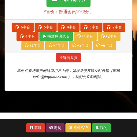
*售价：普通会员10积分。
-6半音
-5半音
-4半音
-3半音
-2半音
-1半音
播放原调试听
+1半音
+2半音
+3半音
+4半音
+5半音
+6半音
投诉与举报
本站伴奏均来自网络或用户上传，如涉及侵权请及时告知（邮箱
kefu@jingpinbz.com ），我们会立刻删除。
客服
定制
充值/VIP
我的