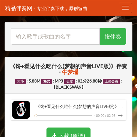
精品伴奏网
- 专业伴奏下载，原创编曲
搜伴奏
《馋+看见什么吃什么(梦想的声音LIVE版)》伴奏
-
牛梦瑶
: 5.88M
: MP3
: 02分26.88秒
:
大小
格式
长度
上传会员
【BLACK SWAN】
《馋+看见什么吃什么(梦想的声音LIVE版)》伴奏 原调
-
00:00
/
02:26
下载 (原调)