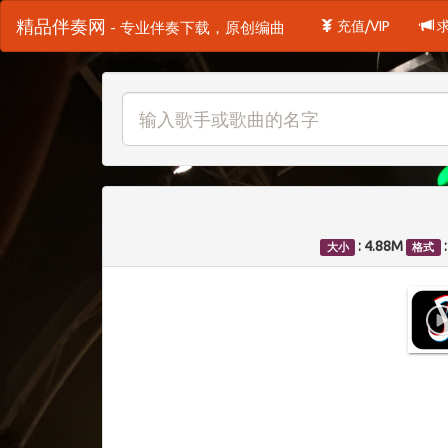
精品伴奏网
充值/VIP
- 专业伴奏下载，原创编曲
: 4.88M
大小
格式