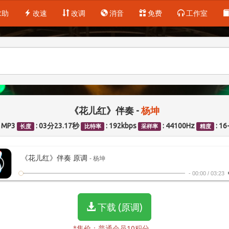
求助
改速
改调
消音
免费
工作室
《花儿红》伴奏 -
杨坤
: MP3
: 03分23.17秒
: 192kbps
: 44100Hz
: 16
长度
比特率
采样率
精度
《花儿红》伴奏 原调
- 杨坤
-
00:00
/
03:23
下载 (原调)
*售价：普通会员10积分。