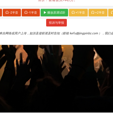
-2半音
-1半音
播放原调试听
+1半音
+2半音
投诉与举报
自网络或用户上传，如涉及侵权请及时告知（邮箱 kefu@jingpinbz.com ），我