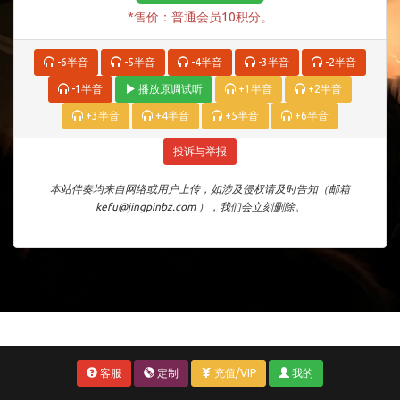
*售价：普通会员10积分。
-6半音
-5半音
-4半音
-3半音
-2半音
-1半音
播放原调试听
+1半音
+2半音
+3半音
+4半音
+5半音
+6半音
投诉与举报
本站伴奏均来自网络或用户上传，如涉及侵权请及时告知（邮箱
kefu@jingpinbz.com ），我们会立刻删除。
客服
定制
充值/VIP
我的