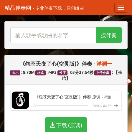
精品伴奏网
- 专业伴奏下载，原创编曲
搜伴奏
《怨苍天变了心(空灵版)》伴奏 -
洋澜一
: 8.70M
: MP3
: 03分37.54秒
: 【张
大小
格式
长度
上传会员
晗】
《怨苍天变了心(空灵版)》伴奏 原调
- 洋澜一
-
00:00
/
03:37
下载 (原调)