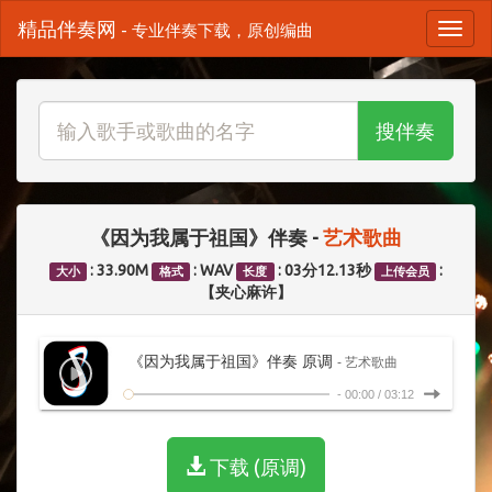
精品伴奏网
- 专业伴奏下载，原创编曲
搜伴奏
《因为我属于祖国》伴奏 -
艺术歌曲
: 33.90M
: WAV
: 03分12.13秒
:
大小
格式
长度
上传会员
【夹心麻许】
《因为我属于祖国》伴奏 原调
- 艺术歌曲
-
00:00
/
03:12
下载 (原调)