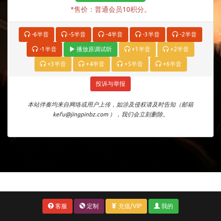
*售价：普通会员10积分。
-6半音
-5半音
-4半音
-3半音
-2半音
-1半音
播放原调试听
+1半音
+2半音
+3半音
+4半音
+5半音
+6半音
投诉与举报
本站伴奏均来自网络或用户上传，如涉及侵权请及时告知（邮箱
kefu@jingpinbz.com ），我们会立刻删除。
客服
定制
充值/VIP
我的