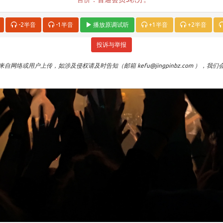
-2半音
-1半音
播放原调试听
+1半音
+2半音
投诉与举报
自网络或用户上传，如涉及侵权请及时告知（邮箱 kefu@jingpinbz.com ），我