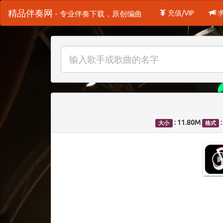
精品伴奏网
充值/VIP
- 专业伴奏下载，原创编曲
: 11.80M
大小
格式