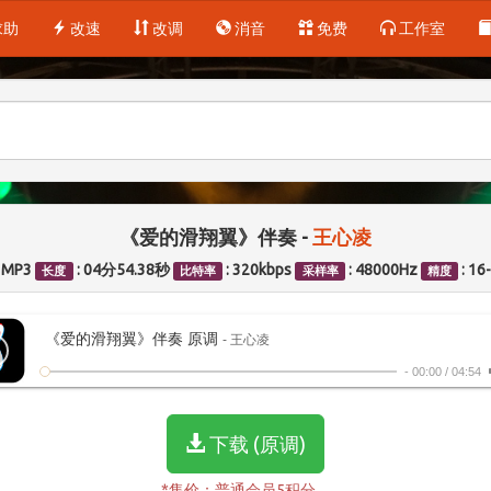
求助
改速
改调
消音
免费
工作室
《爱的滑翔翼》伴奏 -
王心凌
: MP3
: 04分54.38秒
: 320kbps
: 48000Hz
: 16
长度
比特率
采样率
精度
《爱的滑翔翼》伴奏 原调
- 王心凌
-
00:00
/
04:54
下载 (原调)
*售价：普通会员5积分。