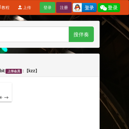
教程
上传
登录
注册
搜伴奏
-bit
: 【kzz】
上传会员