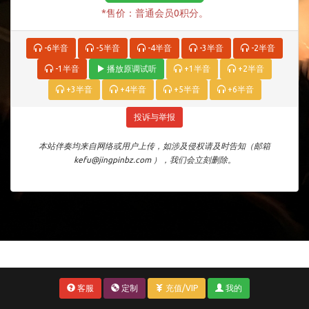
*售价：普通会员0积分。
-6半音
-5半音
-4半音
-3半音
-2半音
-1半音
播放原调试听
+1半音
+2半音
+3半音
+4半音
+5半音
+6半音
投诉与举报
本站伴奏均来自网络或用户上传，如涉及侵权请及时告知（邮箱
kefu@jingpinbz.com ），我们会立刻删除。
客服
定制
充值/VIP
我的