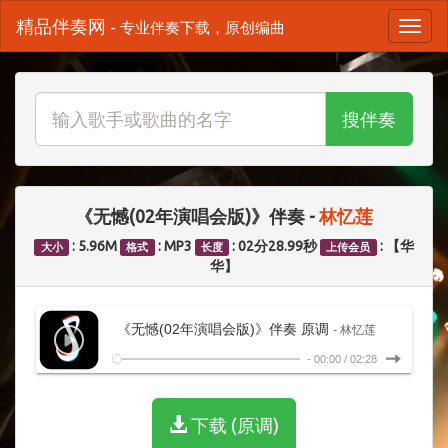
精品伴奏网
- 专业伴奏下载，原创编曲
搜伴奏
《无憾(02年演唱会版)》伴奏 -
林忆莲
: 5.96M
: MP3
: 02分28.99秒
: 【华
大小
格式
长度
上传会员
华】
《无憾(02年演唱会版)》伴奏 原调
- 林忆莲
-
00:00
/
02:28
下载 (原调)