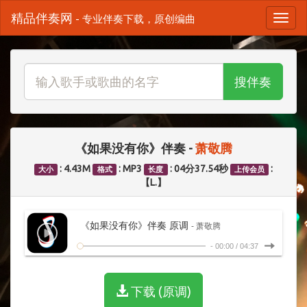
精品伴奏网
- 专业伴奏下载，原创编曲
搜伴奏
《如果没有你》伴奏 -
萧敬腾
: 4.43M
: MP3
: 04分37.54秒
:
大小
格式
长度
上传会员
【L.】
《如果没有你》伴奏 原调
- 萧敬腾
-
00:00
/
04:37
下载 (原调)