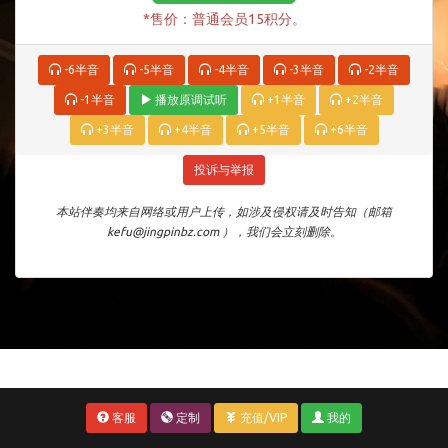
*售价：普通会员15积分。
-6半音
-5半音
-4半音
-3半音
-2半音
-1半音
播放原调试听
+1半音
+2半音
+3半音
+4半音
+5半音
+6半音
投诉与举报
本站伴奏均来自网络或用户上传，如涉及侵权请及时告知（邮箱
kefu@jingpinbz.com ），我们会立刻删除。
客服
定制
充值/VIP
我的