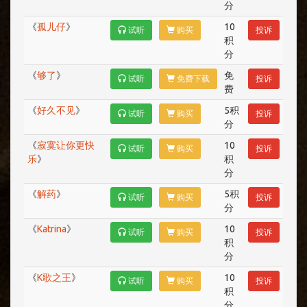
分
《
孤儿仔
》
10
试听
购买
投诉
积
分
《
够了
》
免
试听
免费下载
投诉
费
《
好久不见
》
5积
试听
购买
投诉
分
《
寂寞让你更快
10
试听
购买
投诉
乐
》
积
分
《
解药
》
5积
试听
购买
投诉
分
《
Katrina
》
10
试听
购买
投诉
积
分
《
K歌之王
》
10
试听
购买
投诉
积
分