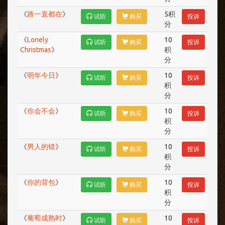
《
路一直都在
》
5积
试听
购买
投诉
分
《
Lonely
10
试听
购买
投诉
Christmas
》
积
分
《
明年今日
》
10
试听
购买
投诉
积
分
《
你会不会
》
10
试听
购买
投诉
积
分
《
男人的错
》
10
试听
购买
投诉
积
分
《
你的背包
》
10
试听
购买
投诉
积
分
《
葡萄成熟时
》
10
试听
购买
投诉