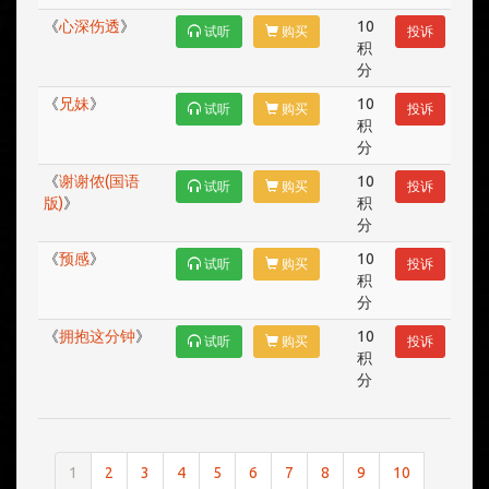
《
心深伤透
》
10
试听
购买
投诉
积
分
《
兄妹
》
10
试听
购买
投诉
积
分
《
谢谢侬(国语
10
试听
购买
投诉
版)
》
积
分
《
预感
》
10
试听
购买
投诉
积
分
《
拥抱这分钟
》
10
试听
购买
投诉
积
分
1
2
3
4
5
6
7
8
9
10