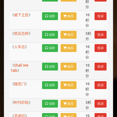
积
分
《
裙下之臣
》
10
试听
购买
投诉
积
分
《
然后怎样
》
5积
试听
购买
投诉
分
《
人车志
》
10
试听
购买
投诉
积
分
《
Shall We
10
试听
购买
投诉
Talk
》
积
分
《
随意门
》
10
试听
购买
投诉
积
分
《
时代巨轮
》
5积
试听
购买
投诉
分
《
圣诞结
》
10
试听
购买
投诉