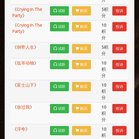
《
Crying In The
5积
试听
购买
投诉
Party
》
分
《
Crying In The
10
试听
购买
投诉
Party
》
积
分
《
倒带人生
》
5积
试听
购买
投诉
分
《
低等动物
》
10
试听
购买
投诉
积
分
《
富士山下
》
10
试听
购买
投诉
积
分
《
放过我
》
10
试听
购买
投诉
积
分
《
浮夸
》
10
试听
购买
投诉
积