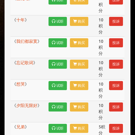
积
分
《
十年
》
10
试听
购买
投诉
积
分
《
我们都寂寞
》
10
试听
购买
投诉
积
分
《
忘记歌词
》
10
试听
购买
投诉
积
分
《
想哭
》
10
试听
购买
投诉
积
分
《
夕阳无限好
》
10
试听
购买
投诉
积
分
《
兄弟
》
5积
试听
购买
投诉
分