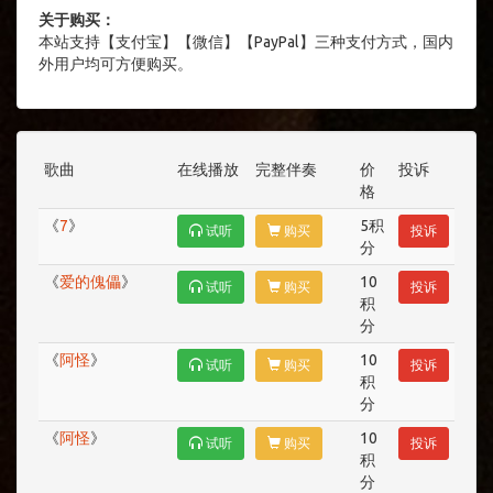
关于购买：
本站支持【支付宝】【微信】【PayPal】三种支付方式，国内
外用户均可方便购买。
歌曲
在线播放
完整伴奏
价
投诉
格
《
7
》
5积
试听
购买
投诉
分
《
爱的傀儡
》
10
试听
购买
投诉
积
分
《
阿怪
》
10
试听
购买
投诉
积
分
《
阿怪
》
10
试听
购买
投诉
积
分