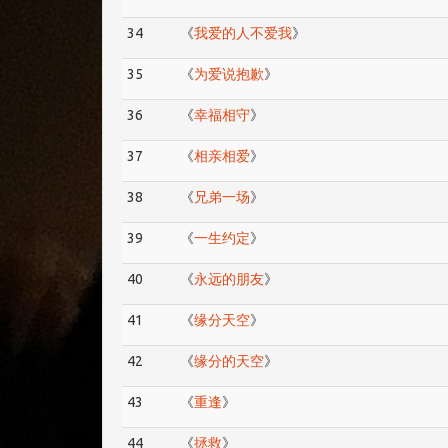
34
《
我爱的人不爱我
》
35
《
为爱说抱歉
》
36
《
幸福相守
》
37
《
相亲相爱
》
38
《
兄弟一场
》
39
《
一生约定
》
40
《
永远的朋友
》
41
《
缘分天空
》
42
《
缘分的天空
》
43
《
重逢
》
44
《
拯救
》