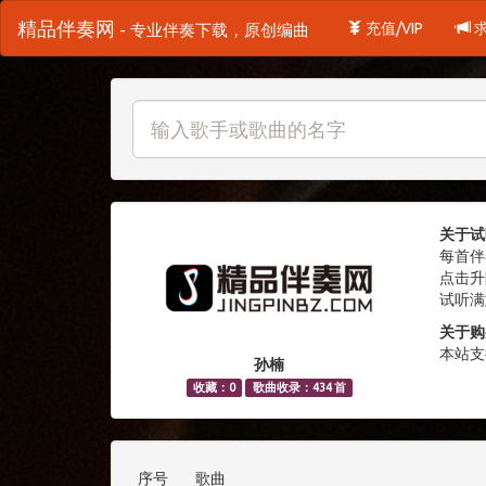
精品伴奏网
充值/VIP
- 专业伴奏下载，原创编曲
关于试
每首伴
点击升
试听满
关于购
本站支
孙楠
收藏：0
歌曲收录：434 首
序号
歌曲