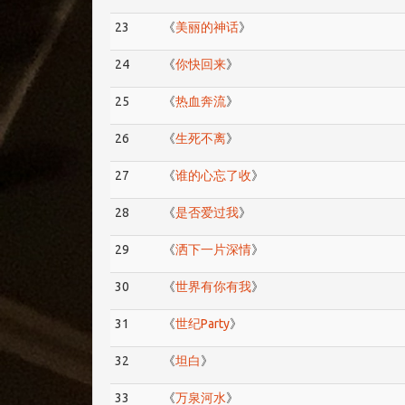
23
《
美丽的神话
》
24
《
你快回来
》
25
《
热血奔流
》
26
《
生死不离
》
27
《
谁的心忘了收
》
28
《
是否爱过我
》
29
《
洒下一片深情
》
30
《
世界有你有我
》
31
《
世纪Party
》
32
《
坦白
》
33
《
万泉河水
》