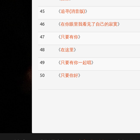
45
《
追寻(消音版)
》
46
《
在你眼里我看见了自己的寂寞
》
47
《
只要有你
》
48
《
在这里
》
49
《
只要有你一起唱
》
50
《
只要你好
》