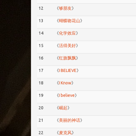
12
《
够朋友
》
13
《
蝴蝶吻花山
》
14
《
化学效应
》
15
《
活得美好
》
16
《
红旗飘飘
》
17
《
I BELIEVE
》
18
《
I Know
》
19
《
I believe
》
20
《
崛起
》
21
《
美丽的神话
》
22
《
麦克风
》