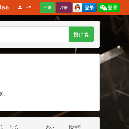
教程
上传
登录
注册
搜伴奏
买。
式
时长
大小
比特率