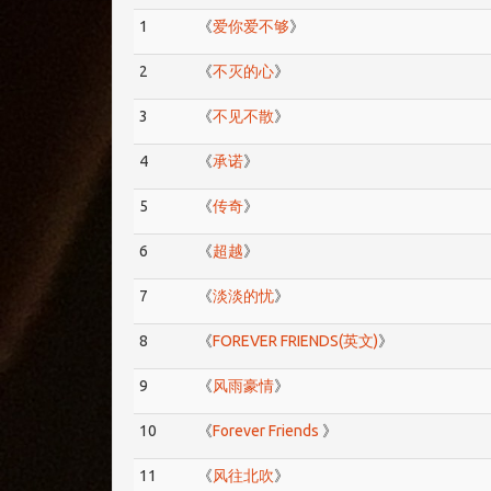
1
《
爱你爱不够
》
2
《
不灭的心
》
3
《
不见不散
》
4
《
承诺
》
5
《
传奇
》
6
《
超越
》
7
《
淡淡的忧
》
8
《
FOREVER FRIENDS(英文)
》
9
《
风雨豪情
》
10
《
Forever Friends
》
11
《
风往北吹
》