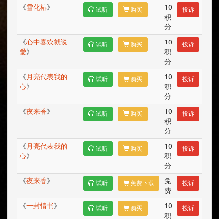
《
雪化椿
》
10
试听
购买
投诉
积
分
《
心中喜欢就说
10
试听
购买
投诉
爱
》
积
分
《
月亮代表我的
10
试听
购买
投诉
心
》
积
分
《
夜来香
》
10
试听
购买
投诉
积
分
《
月亮代表我的
10
试听
购买
投诉
心
》
积
分
《
夜来香
》
免
试听
免费下载
投诉
费
《
一封情书
》
10
试听
购买
投诉
积