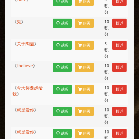
试听
购买
投诉
积
分
《
鬼
》
10
试听
购买
投诉
积
分
《
关于陶喆
》
5
试听
购买
投诉
积
分
《
I believe
》
10
试听
购买
投诉
积
分
《
今天你要嫁给
10
试听
购买
投诉
我
》
积
分
《
就是爱你
》
10
试听
购买
投诉
积
分
《
就是爱你
》
10
试听
购买
投诉
积