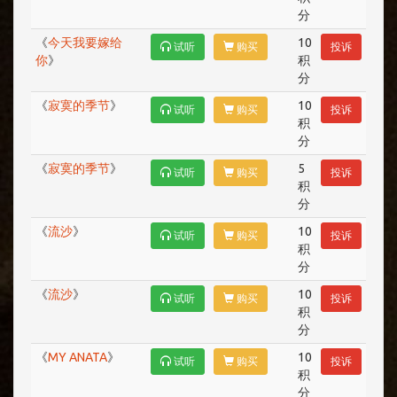
分
《
今天我要嫁给
10
试听
购买
投诉
你
》
积
分
《
寂寞的季节
》
10
试听
购买
投诉
积
分
《
寂寞的季节
》
5
试听
购买
投诉
积
分
《
流沙
》
10
试听
购买
投诉
积
分
《
流沙
》
10
试听
购买
投诉
积
分
《
MY ANATA
》
10
试听
购买
投诉
积
分