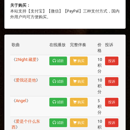
关于购买：
本站支持【支付宝】【微信】【PayPal】三种支付方式，国内
外用户均可方便购买。
歌曲
在线播放
完整伴奏
价
投诉
格
《
2Night·藏爱
》
10
试听
购买
投诉
积
分
《
爱我还是他
》
10
试听
购买
投诉
积
分
《
Angel
》
5
试听
购买
投诉
积
分
《
爱是个什么东
10
试听
购买
投诉
西
》
积