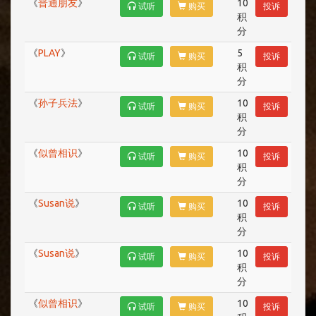
《
普通朋友
》
10
试听
购买
投诉
积
分
《
PLAY
》
5
试听
购买
投诉
积
分
《
孙子兵法
》
10
试听
购买
投诉
积
分
《
似曾相识
》
10
试听
购买
投诉
积
分
《
Susan说
》
10
试听
购买
投诉
积
分
《
Susan说
》
10
试听
购买
投诉
积
分
《
似曾相识
》
10
试听
购买
投诉