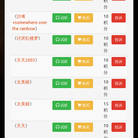
积
分
《
沙滩
10
试听
购买
投诉
+somewhere over
积
the rainbow
》
分
《
讨厌红楼梦
》
10
试听
购买
投诉
积
分
《
天天2003
》
10
试听
购买
投诉
积
分
《
太美丽
》
10
试听
购买
投诉
积
分
《
太美丽
》
15
试听
购买
投诉
积
分
《
天天
》
10
试听
购买
投诉
积