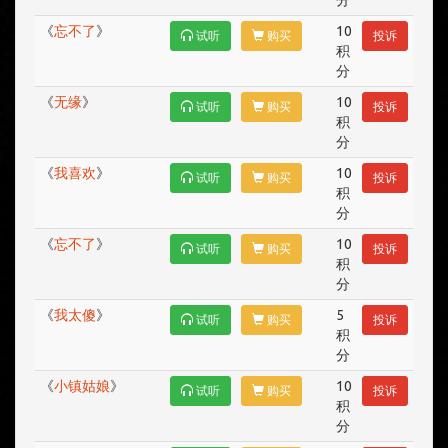
分
《
忘不了
》
10
试听
购买
投诉
积
分
《
无缘
》
10
试听
购买
投诉
积
分
《
我喜欢
》
10
试听
购买
投诉
积
分
《
忘不了
》
10
试听
购买
投诉
积
分
《
我太傻
》
5
试听
购买
投诉
积
分
《
小镇姑娘
》
10
试听
购买
投诉
积
分