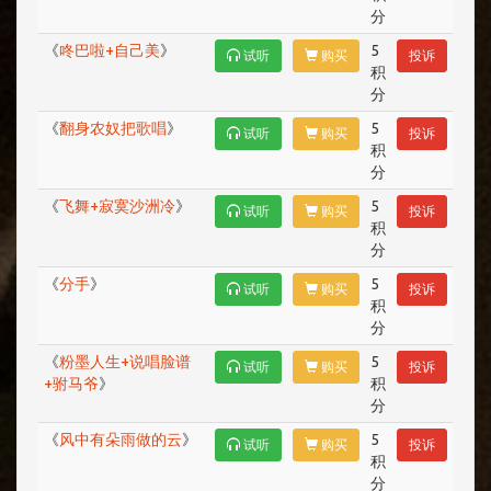
分
《
咚巴啦+自己美
》
5
试听
购买
投诉
积
分
《
翻身农奴把歌唱
》
5
试听
购买
投诉
积
分
《
飞舞+寂寞沙洲冷
》
5
试听
购买
投诉
积
分
《
分手
》
5
试听
购买
投诉
积
分
《
粉墨人生+说唱脸谱
5
试听
购买
投诉
+驸马爷
》
积
分
《
风中有朵雨做的云
》
5
试听
购买
投诉
积
分