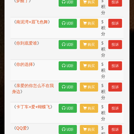
《
梦醒了
》
5
试听
购买
投诉
积
分
《
南泥湾+眉飞色舞
》
5
试听
购买
投诉
积
分
《
你到底爱谁
》
5
试听
购买
投诉
积
分
《
你的选择
》
5
试听
购买
投诉
积
分
《
亲爱的你怎么不在我
5
试听
购买
投诉
身边
》
积
分
《
卡丁车+爱+蝴蝶飞
》
5
试听
购买
投诉
积
分
《
QQ爱
》
5
试听
购买
投诉