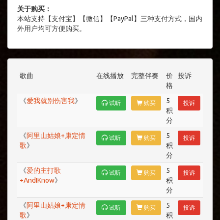
关于购买：
本站支持【支付宝】【微信】【PayPal】三种支付方式，国内
外用户均可方便购买。
歌曲
在线播放
完整伴奏
价
投诉
格
《
爱我就别伤害我
》
5
试听
购买
投诉
积
分
《
阿里山姑娘+康定情
5
试听
购买
投诉
歌
》
积
分
《
爱的主打歌
5
试听
购买
投诉
+AndIKnow
》
积
分
《
阿里山姑娘+康定情
5
试听
购买
投诉
歌
》
积