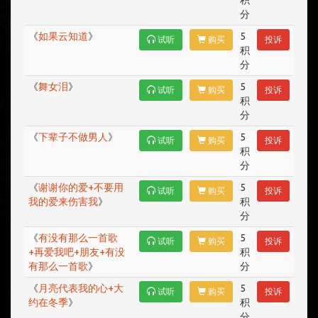
积
分
《
如果云知道
》
5
试听
购买
投诉
积
分
《
舞女泪
》
5
试听
购买
投诉
积
分
《
下辈子不做男人
》
5
试听
购买
投诉
积
分
《
谢谢你的爱+不要用
5
试听
购买
投诉
我的爱来伤害我
》
积
分
《
有没有那么一首歌
5
试听
购买
投诉
+再爱我吧+朋友+有没
积
有那么一首歌
》
分
《
月亮代表我的心+大
5
试听
购买
投诉
约在冬季
》
积
分