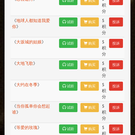
试听
购买
投诉
积
分
《
地球人都知道我爱
5
试听
购买
投诉
你
》
积
分
《
大坂城的姑娘
》
5
试听
购买
投诉
积
分
《
大地飞歌
》
5
试听
购买
投诉
积
分
《
大约在冬季
》
5
试听
购买
投诉
积
分
《
当你孤单你会想起
5
试听
购买
投诉
谁
》
积
分
《
等爱的玫瑰
》
5
试听
购买
投诉
积