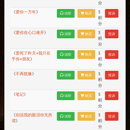
分
《
爱你一万年
》
5
试听
购买
投诉
积
分
《
爱你在心口难开
》
5
试听
购买
投诉
积
分
《
爱死了昨天+我只在
5
试听
购买
投诉
乎你+朋友
》
积
分
《
不再犹豫
》
5
试听
购买
投诉
积
分
《
笔记
》
5
试听
购买
投诉
积
分
《
别说我的眼泪你无所
5
试听
购买
投诉
谓
》
积
分