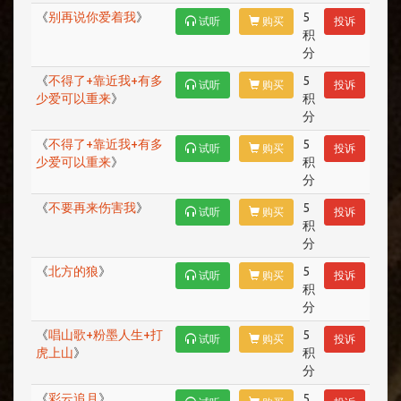
《
别再说你爱着我
》
5
试听
购买
投诉
积
分
《
不得了+靠近我+有多
5
试听
购买
投诉
少爱可以重来
》
积
分
《
不得了+靠近我+有多
5
试听
购买
投诉
少爱可以重来
》
积
分
《
不要再来伤害我
》
5
试听
购买
投诉
积
分
《
北方的狼
》
5
试听
购买
投诉
积
分
《
唱山歌+粉墨人生+打
5
试听
购买
投诉
虎上山
》
积
分
《
彩云追月
》
5