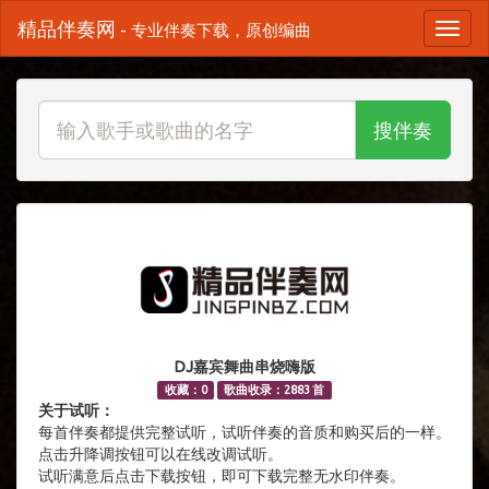
精品伴奏网
- 专业伴奏下载，原创编曲
搜伴奏
DJ嘉宾舞曲串烧嗨版
收藏：0
歌曲收录：2883 首
关于试听：
每首伴奏都提供完整试听，试听伴奏的音质和购买后的一样。
点击升降调按钮可以在线改调试听。
试听满意后点击下载按钮，即可下载完整无水印伴奏。