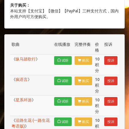
关于购买：
本站支持【支付宝】【微信】【PayPal】三种支付方式，国内
外用户均可方便购买。
歌曲
在线播放
完整伴奏
价
投诉
格
《
纵马踏歌行
》
10
试听
购买
投诉
积
分
《
疯语言
》
10
试听
购买
投诉
积
分
《
星系环游
》
10
试听
购买
投诉
积
分
《
沿路生花 (一路生花
10
试听
购买
投诉
粤语版)
》
积