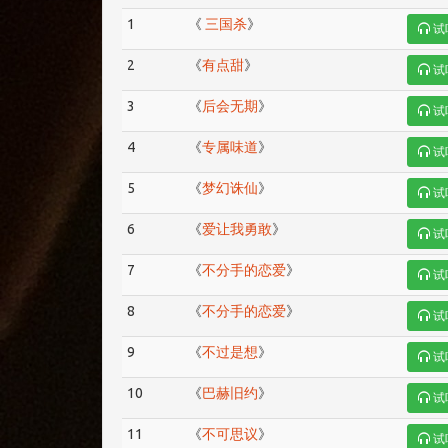
1
《
三国杀
》
试
2
《
有点甜
》
试
3
《
后会无期
》
试
4
《
专属味道
》
试
5
《
梦幻诛仙
》
试
6
《
爱让我勇敢
》
试
7
《
不分手的恋爱
》
试
8
《
不分手的恋爱
》
试
9
《
不过是想
》
试
10
《
巴赫旧约
》
试
11
《
不可思议
》
试