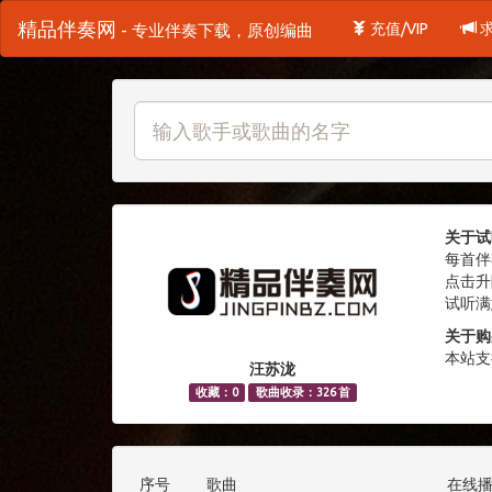
精品伴奏网
充值/VIP
- 专业伴奏下载，原创编曲
关于试
每首伴
点击升
试听满
关于购
本站支
汪苏泷
收藏：0
歌曲收录：326 首
序号
歌曲
在线