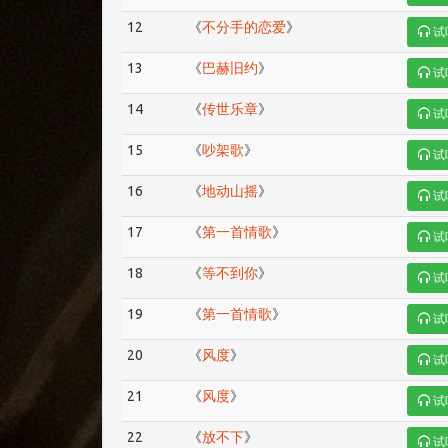
12
《
不分手的恋爱
》
试
13
《
巴赫旧约
》
试
14
《
传世乐章
》
试
15
《
吵架歌
》
试
16
《
地动山摇
》
试
17
《
第一首情歌
》
试
18
《
等不到你
》
试
19
《
第一首情歌
》
试
20
《
风度
》
试
21
《
风度
》
试
22
《
放不下
》
试