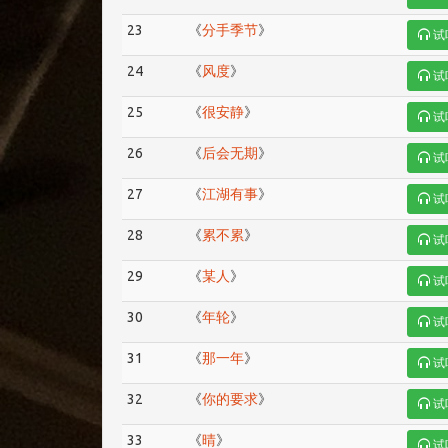
23
《
分手季节
》
试
24
《
风度
》
试
25
《
很安静
》
试
26
《
后会无期
》
试
27
《
江湖有事
》
试
28
《
累不累
》
试
29
《
某人
》
试
30
《
年轮
》
试
31
《
那一年
》
试
32
《
你的要求
》
试
33
《
晴
》
试