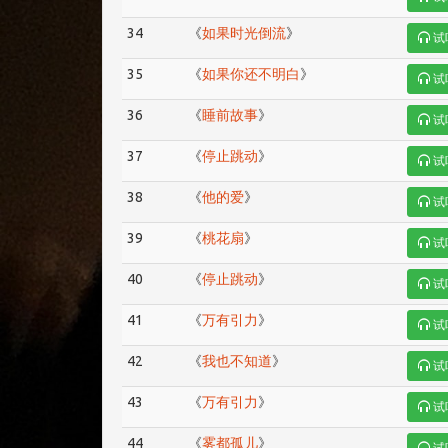
34
《
如果时光倒流
》
试
35
《
如果你还不明白
》
试
36
《
睡前故事
》
试
37
《
停止跳动
》
试
38
《
他的爱
》
试
39
《
桃花扇
》
试
40
《
停止跳动
》
试
41
《
万有引力
》
试
42
《
我也不知道
》
试
43
《
万有引力
》
试
44
《
雾都孤儿
》
试