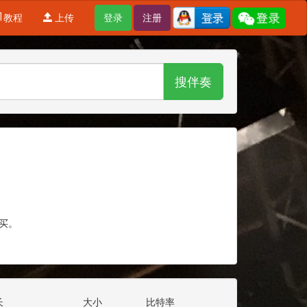
教程
上传
登录
注册
搜伴奏
买。
长
大小
比特率