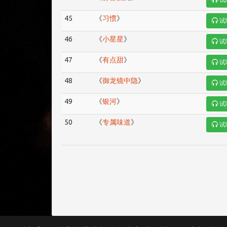
45
《
习惯
》
试
46
《
小星星
》
试
47
《
有点甜
》
试
48
《
御龙镜中隐
》
试
49
《
银河
》
试
50
《
专属味道
》
试