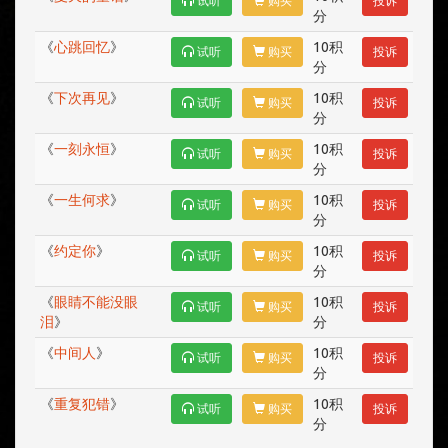
试听
购买
投诉
分
《
心跳回忆
》
10积
试听
购买
投诉
分
《
下次再见
》
10积
试听
购买
投诉
分
《
一刻永恒
》
10积
试听
购买
投诉
分
《
一生何求
》
10积
试听
购买
投诉
分
《
约定你
》
10积
试听
购买
投诉
分
《
眼睛不能没眼
10积
试听
购买
投诉
泪
》
分
《
中间人
》
10积
试听
购买
投诉
分
《
重复犯错
》
10积
试听
购买
投诉
分