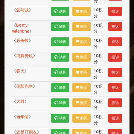
分
《
爱与诚
》
10积
试听
购买
投诉
分
《
Be my
10积
试听
购买
投诉
valentine
》
分
《
必杀技
》
10积
试听
购买
投诉
分
《
纯真传说
》
10积
试听
购买
投诉
分
《
春天
》
10积
试听
购买
投诉
分
《
倒影先生
》
10积
试听
购买
投诉
分
《
大雄
》
10积
试听
购买
投诉
分
《
当年情
》
10积
试听
购买
投诉
分
《
还是好朋友
》
10积
试听
购买
投诉