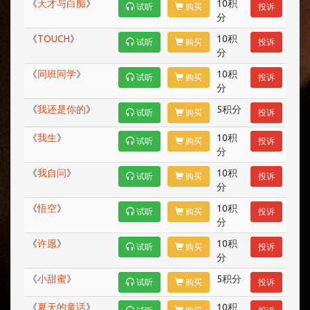
《
天才与白痴
》
10积
试听
购买
投诉
分
《
TOUCH
》
10积
试听
购买
投诉
分
《
同班同学
》
10积
试听
购买
投诉
分
《
我还是你的
》
5积分
试听
购买
投诉
《
我生
》
10积
试听
购买
投诉
分
《
我自问
》
10积
试听
购买
投诉
分
《
悟空
》
10积
试听
购买
投诉
分
《
许愿
》
10积
试听
购买
投诉
分
《
小甜蜜
》
5积分
试听
购买
投诉
《
夏天的童话
》
10积