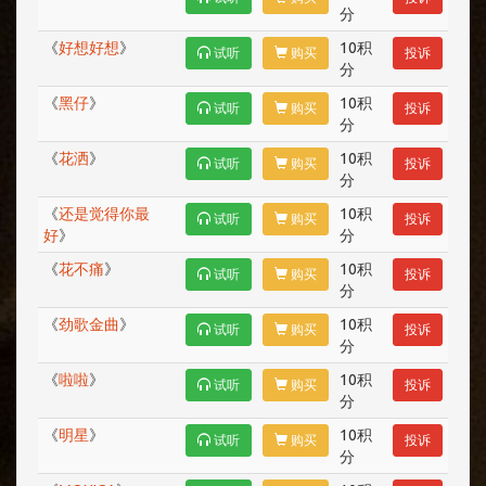
分
《
好想好想
》
10积
试听
购买
投诉
分
《
黑仔
》
10积
试听
购买
投诉
分
《
花洒
》
10积
试听
购买
投诉
分
《
还是觉得你最
10积
试听
购买
投诉
好
》
分
《
花不痛
》
10积
试听
购买
投诉
分
《
劲歌金曲
》
10积
试听
购买
投诉
分
《
啦啦
》
10积
试听
购买
投诉
分
《
明星
》
10积
试听
购买
投诉
分