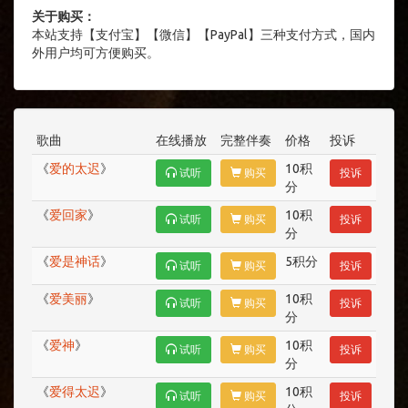
关于购买：
本站支持【支付宝】【微信】【PayPal】三种支付方式，国内
外用户均可方便购买。
歌曲
在线播放
完整伴奏
价格
投诉
《
爱的太迟
》
10积
试听
购买
投诉
分
《
爱回家
》
10积
试听
购买
投诉
分
《
爱是神话
》
5积分
试听
购买
投诉
《
爱美丽
》
10积
试听
购买
投诉
分
《
爱神
》
10积
试听
购买
投诉
分
《
爱得太迟
》
10积
试听
购买
投诉