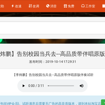
求助
改速
改调
消音
免费
工作室
炜鹏】告别校园当兵去--高品质带伴唱原
发布时间：2019-10-14 17:29:31
【李炜鹏】告别校园当兵去--高品质带伴唱原版伴奏试听
包括VIP会员)。试听满意后需要无广告的高音质版本，请到本站淘宝店