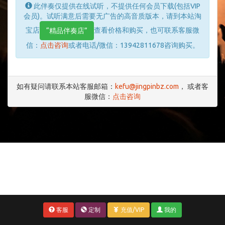
此伴奏仅提供在线试听，不提供任何会员下载(包括VIP
会员)。试听满意后需要无广告的高音质版本，请到本站淘
宝店
查看价格和购买，也可联系客服微
“精品伴奏店”
信：
点击咨询
或者电话/微信：13942811678咨询购买。
如有疑问请联系本站客服邮箱：
kefu@jingpinbz.com
， 或者客
服微信：
点击咨询
客服
定制
充值/VIP
我的