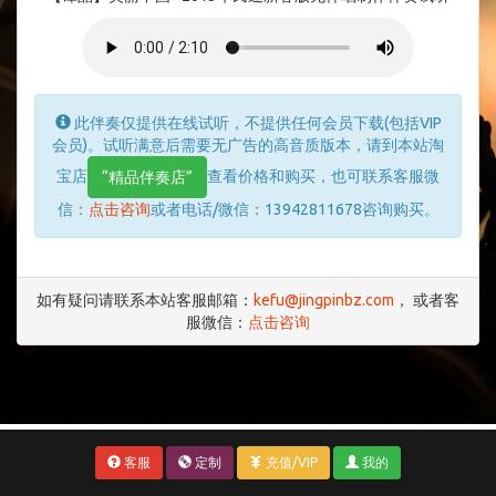
此伴奏仅提供在线试听，不提供任何会员下载(包括VIP
会员)。试听满意后需要无广告的高音质版本，请到本站淘
宝店
查看价格和购买，也可联系客服微
“精品伴奏店”
信：
点击咨询
或者电话/微信：13942811678咨询购买。
如有疑问请联系本站客服邮箱：
kefu@jingpinbz.com
， 或者客
服微信：
点击咨询
客服
定制
充值/VIP
我的