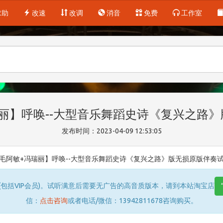
求助
改速
改调
消音
免费
工作室
丽】呼唤--大型音乐舞蹈史诗《复兴之路
发布时间：2023-04-09 12:53:05
毛阿敏+冯瑞丽】呼唤--大型音乐舞蹈史诗《复兴之路》版无损原版伴奏
包括VIP会员)。试听满意后需要无广告的高音质版本，请到本站淘宝店
信：
点击咨询
或者电话/微信：13942811678咨询购买。