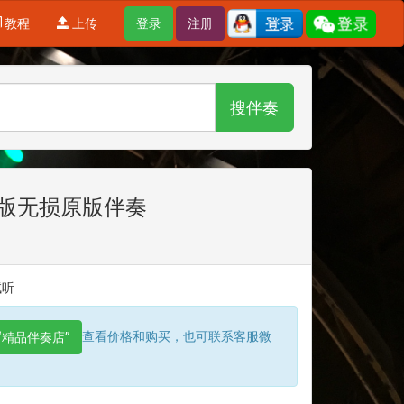
教程
上传
登录
注册
搜伴奏
》版无损原版伴奏
试听
查看价格和购买，也可联系客服微
“精品伴奏店”