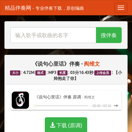
精品伴奏网
- 专业伴奏下载，原创编曲
搜伴奏
《说句心里话》伴奏 -
阎维文
: 4.72M
: MP3
: 03分16.43秒
: 【小
大小
格式
长度
上传会员
帅抱走了你】
《说句心里话》伴奏 原调
- 阎维文
-
00:00
/
03:16
下载 (原调)