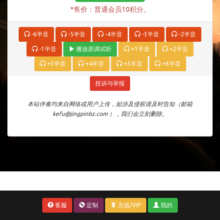
*售价：普通会员10积分。
-6半音
-5半音
-4半音
-3半音
-2半音
-1半音
播放原调试听
+1半音
+2半音
+3半音
+4半音
+5半音
+6半音
投诉与举报
本站伴奏均来自网络或用户上传，如涉及侵权请及时告知（邮箱
kefu@jingpinbz.com ），我们会立刻删除。
客服
定制
充值/VIP
我的