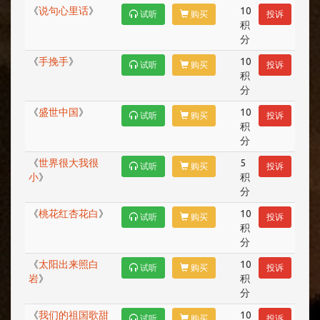
《
说句心里话
》
10
试听
购买
投诉
积
分
《
手挽手
》
10
试听
购买
投诉
积
分
《
盛世中国
》
10
试听
购买
投诉
积
分
《
世界很大我很
5
试听
购买
投诉
小
》
积
分
《
桃花红杏花白
》
10
试听
购买
投诉
积
分
《
太阳出来照白
10
试听
购买
投诉
岩
》
积
分
《
我们的祖国歌甜
10
试听
购买
投诉