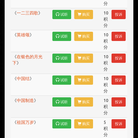
分
《
一二三四歌
》
10
试听
购买
投诉
积
分
《
英雄颂
》
10
试听
购买
投诉
积
分
《
在银色的月光
10
试听
购买
投诉
下
》
积
分
《
中国结
》
10
试听
购买
投诉
积
分
《
中国制造
》
10
试听
购买
投诉
积
分
《
祖国万岁
》
5
试听
购买
投诉
积
分