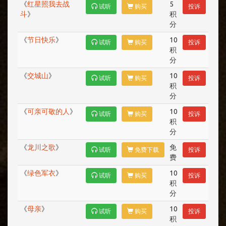
《
红星照我去战
5
试听
购买
投诉
斗
》
积
分
《
节日快乐
》
10
试听
购买
投诉
积
分
《
交城山
》
10
试听
购买
投诉
积
分
《
可亲可敬的人
》
10
试听
购买
投诉
积
分
《
龙川之歌
》
免
试听
免费下载
投诉
费
《
绿色军衣
》
10
试听
购买
投诉
积
分
《
母亲
》
10
试听
购买
投诉
积