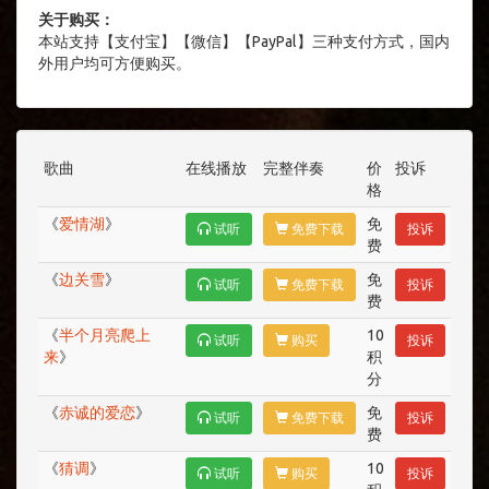
关于购买：
本站支持【支付宝】【微信】【PayPal】三种支付方式，国内
外用户均可方便购买。
歌曲
在线播放
完整伴奏
价
投诉
格
《
爱情湖
》
免
试听
免费下载
投诉
费
《
边关雪
》
免
试听
免费下载
投诉
费
《
半个月亮爬上
10
试听
购买
投诉
来
》
积
分
《
赤诚的爱恋
》
免
试听
免费下载
投诉
费
《
猜调
》
10
试听
购买
投诉