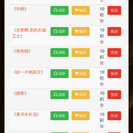
《
丰碑
》
10
试听
购买
投诉
积
分
《
光荣啊,党的忠诚
10
试听
购买
投诉
卫士
》
积
分
《
骨肉情
》
10
试听
购买
投诉
积
分
《
好一片艳阳天
》
10
试听
购买
投诉
积
分
《
婚誓
》
10
试听
购买
投诉
积
分
《
黄河水长流
》
10
试听
购买
投诉
积
分