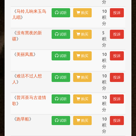
分
《
马铃儿响来玉鸟
10
试听
购买
投诉
儿唱
》
积
分
《
没有黑夜的新
5
试听
购买
投诉
疆
》
积
分
《
美丽凤凰
》
10
试听
购买
投诉
积
分
《
难活不过人想
10
试听
购买
投诉
人
》
积
分
《
普洱茶马古道情
10
试听
购买
投诉
歌
》
积
分
《
跑旱船
》
10
试听
购买
投诉
积
分