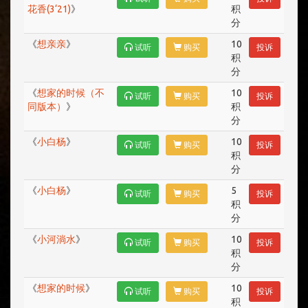
花香(3‘21)
》
积
分
《
想亲亲
》
10
试听
购买
投诉
积
分
《
想家的时候（不
10
试听
购买
投诉
同版本）
》
积
分
《
小白杨
》
10
试听
购买
投诉
积
分
《
小白杨
》
5
试听
购买
投诉
积
分
《
小河淌水
》
10
试听
购买
投诉
积
分
《
想家的时候
》
10
试听
购买
投诉
积