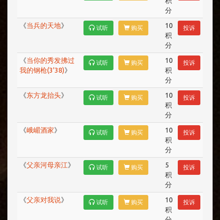
积
分
《
当兵的天地
》
10
试听
购买
投诉
积
分
《
当你的秀发拂过
10
试听
购买
投诉
我的钢枪(3'38)
》
积
分
《
东方龙抬头
》
10
试听
购买
投诉
积
分
《
峨嵋酒家
》
10
试听
购买
投诉
积
分
《
父亲河母亲江
》
5
试听
购买
投诉
积
分
《
父亲对我说
》
10
试听
购买
投诉
积
分