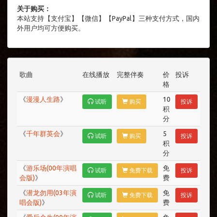
关于购买：
本站支持【支付宝】【微信】【PayPal】三种支付方式，国内
外用户均可方便购买。
歌曲
在线播放
完整伴奏
价
投诉
格
《
漫漫人生路
》
10
试听
购买
投诉
积
分
《
千年群英会
》
5
试听
购买
投诉
积
分
《
游乐场(00年演唱
免
试听
免费下载
投诉
会版)
》
费
《
潜龙勿用(03年演
免
试听
免费下载
投诉
唱会版)
》
费