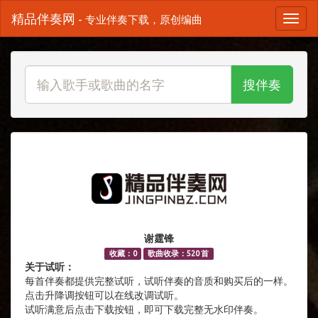
精品伴奏网
- 专业伴奏下载，原创编曲
搜伴奏
谢霆锋
收藏：0
歌曲收录：520 首
关于试听：
每首伴奏都提供完整试听，试听伴奏的音质和购买后的一样。
点击升降调按钮可以在线改调试听。
试听满意后点击下载按钮，即可下载完整无水印伴奏。