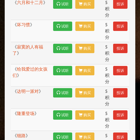
《
六月和十二月
》
5
试听
购买
投诉
积
分
《
坏习惯
》
5
试听
购买
投诉
积
分
《
寂寞的人有福
5
试听
购买
投诉
了
》
积
分
《
给我爱过的女孩
5
试听
购买
投诉
们
》
积
分
《
达明一派对
》
5
试听
购买
投诉
积
分
《
隆重登场
》
5
试听
购买
投诉
积
分
《
细路
》
5
试听
购买
投诉