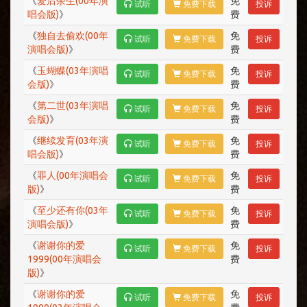
《
爱后余生(00年演
免
试听
免费下载
投诉
唱会版)
》
费
《
独自去偷欢(00年
免
试听
免费下载
投诉
演唱会版)
》
费
《
玉蝴蝶(03年演唱
免
试听
免费下载
投诉
会版)
》
费
《
第二世(03年演唱
免
试听
免费下载
投诉
会版)
》
费
《
继续发育(03年演
免
试听
免费下载
投诉
唱会版)
》
费
《
罪人(00年演唱会
免
试听
免费下载
投诉
版)
》
费
《
至少还有你(03年
免
试听
免费下载
投诉
演唱会版)
》
费
《
谢谢你的爱
免
试听
免费下载
投诉
1999(00年演唱会
费
版)
》
《
谢谢你的爱
免
试听
免费下载
投诉