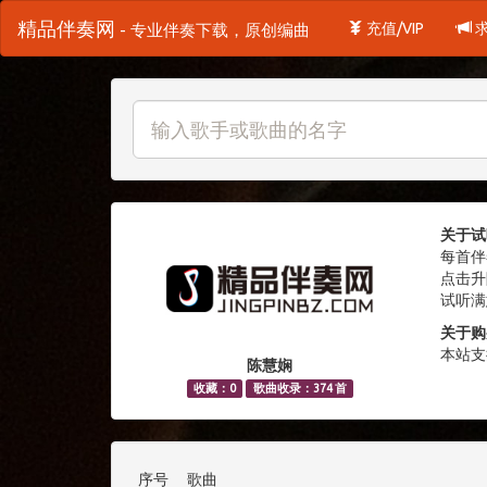
精品伴奏网
充值/VIP
- 专业伴奏下载，原创编曲
关于试
每首伴
点击升
试听满
关于购
本站支
陈慧娴
收藏：0
歌曲收录：374 首
序号
歌曲