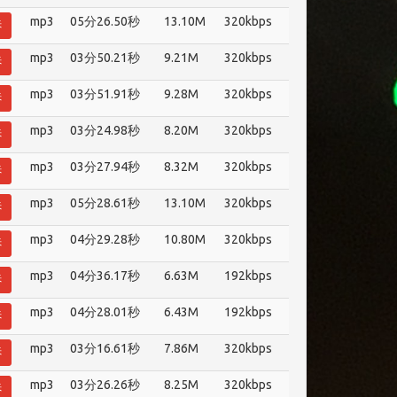
mp3
05分26.50秒
13.10M
320kbps
诉
mp3
03分50.21秒
9.21M
320kbps
诉
mp3
03分51.91秒
9.28M
320kbps
诉
mp3
03分24.98秒
8.20M
320kbps
诉
mp3
03分27.94秒
8.32M
320kbps
诉
mp3
05分28.61秒
13.10M
320kbps
诉
mp3
04分29.28秒
10.80M
320kbps
诉
mp3
04分36.17秒
6.63M
192kbps
诉
mp3
04分28.01秒
6.43M
192kbps
诉
mp3
03分16.61秒
7.86M
320kbps
诉
mp3
03分26.26秒
8.25M
320kbps
诉