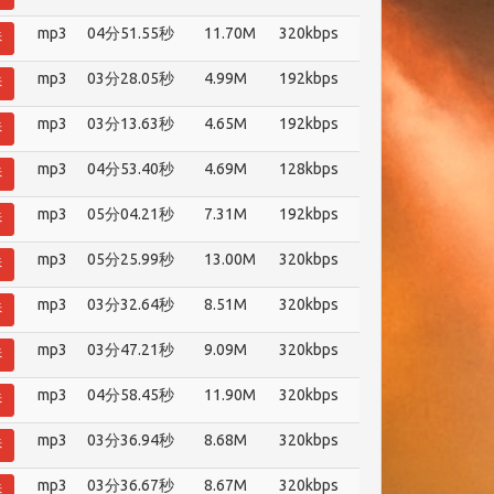
mp3
04分51.55秒
11.70M
320kbps
诉
mp3
03分28.05秒
4.99M
192kbps
诉
mp3
03分13.63秒
4.65M
192kbps
诉
mp3
04分53.40秒
4.69M
128kbps
诉
mp3
05分04.21秒
7.31M
192kbps
诉
mp3
05分25.99秒
13.00M
320kbps
诉
mp3
03分32.64秒
8.51M
320kbps
诉
mp3
03分47.21秒
9.09M
320kbps
诉
mp3
04分58.45秒
11.90M
320kbps
诉
mp3
03分36.94秒
8.68M
320kbps
诉
mp3
03分36.67秒
8.67M
320kbps
诉