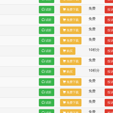
免费
试听
免费下载
投
免费
试听
免费下载
投
免费
试听
免费下载
投
免费
试听
免费下载
投
10积分
试听
购买
投
免费
试听
免费下载
投
10积分
试听
购买
投
免费
试听
免费下载
投
免费
试听
免费下载
投
免费
试听
免费下载
投
免费
试听
免费下载
投