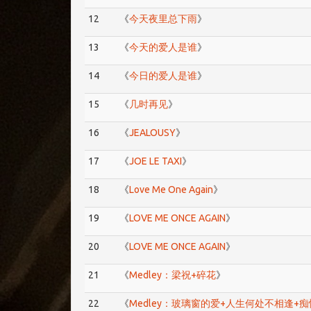
12
《
今天夜里总下雨
》
13
《
今天的爱人是谁
》
14
《
今日的爱人是谁
》
15
《
几时再见
》
16
《
JEALOUSY
》
17
《
JOE LE TAXI
》
18
《
Love Me One Again
》
19
《
LOVE ME ONCE AGAIN
》
20
《
LOVE ME ONCE AGAIN
》
21
《
Medley：梁祝+碎花
》
22
《
Medley：玻璃窗的爱+人生何处不相逢+