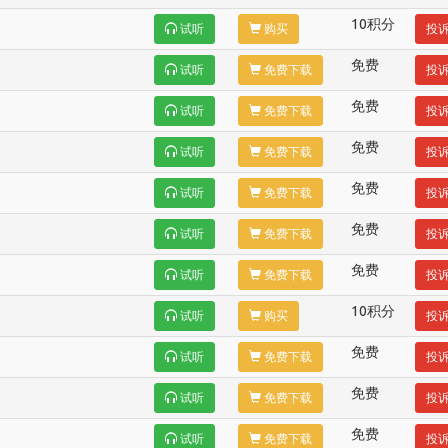
10积分
试听
购买
投
免费
试听
免费下载
投
免费
试听
免费下载
投
免费
试听
免费下载
投
免费
试听
免费下载
投
免费
试听
免费下载
投
免费
试听
免费下载
投
10积分
试听
购买
投
免费
试听
免费下载
投
免费
试听
免费下载
投
免费
试听
免费下载
投