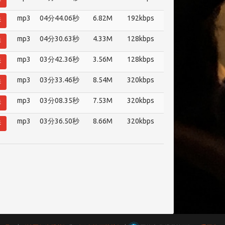
mp3
04分44.06秒
6.82M
192kbps
诉
mp3
04分30.63秒
4.33M
128kbps
诉
mp3
03分42.36秒
3.56M
128kbps
诉
mp3
03分33.46秒
8.54M
320kbps
诉
mp3
03分08.35秒
7.53M
320kbps
诉
mp3
03分36.50秒
8.66M
320kbps
诉