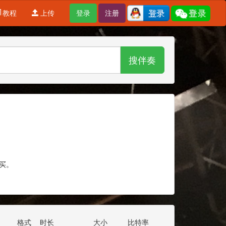
教程
上传
登录
注册
搜伴奏
买。
格式
时长
大小
比特率