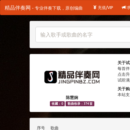
精品伴奏网
充值/VIP
- 专业伴奏下载，原创编曲
关于试
每首伴
点击升
试听满
关于购
本站支
陈慧娴
收藏：0
歌曲收录：374 首
序号
歌曲