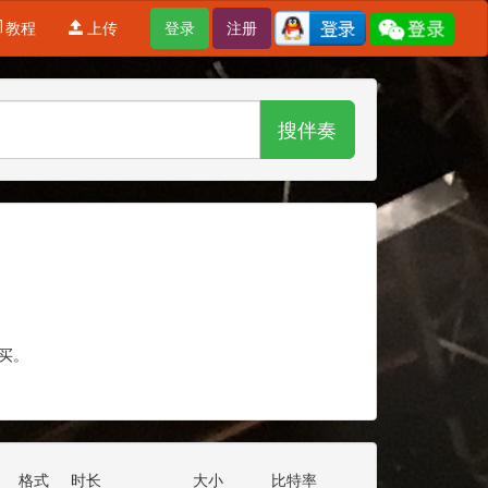
教程
上传
登录
注册
搜伴奏
买。
格式
时长
大小
比特率