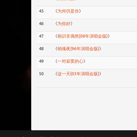
45
《
为何仍是你
》
46
《
为你好
》
47
《
相识非偶然(08年演唱会版)
》
48
《
销魂夜(96年演唱会版)
》
49
《
一对寂寞的心
》
50
《
这一天(03年演唱会版)
》