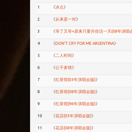
1
《
冰点
》
2
《
从来是一对
》
3
《
等了又等+原来只要共你活一天(08年演唱会
4
《
DON'T CRY FOR ME ARGENTINA
》
5
《
二人时间
》
6
《
公子多情
》
7
《
红茶馆(03年演唱会版)
》
8
《
红茶馆(08年演唱会版)
》
9
《
红茶馆(96年演唱会版)
》
10
《
花店(03年演唱会版)
》
11
《
花店(08年演唱会版)
》