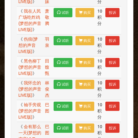
LIVE版)
》
妹
分
《
我在人民
萧
10
试听
购买
投诉
广场吃炸鸡
敬
积
(梦想的声音
腾
分
LIVE版)
》
《
伤痕(梦
羽
10
试听
购买
投诉
想的声音
泉
积
LIVE版)
》
分
《
黑色柳丁
田
10
试听
购买
投诉
(梦想的声音
馥
积
LIVE版)
》
甄
分
《
我怀念的
林
10
试听
购买
投诉
(梦想的声音
俊
积
LIVE版)
》
杰
分
《
袖手旁观
巴
10
试听
购买
投诉
(梦想的声音
图
积
LIVE版)
》
分
《
会有那么
巴
10
试听
购买
投诉
一天(梦想的
图
积