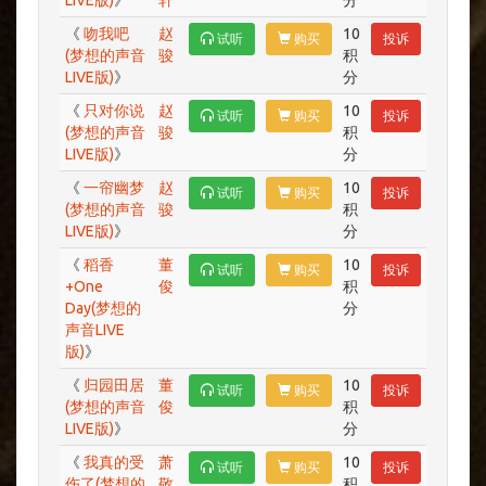
LIVE版)
》
轩
分
《
吻我吧
赵
10
试听
购买
投诉
(梦想的声音
骏
积
LIVE版)
》
分
《
只对你说
赵
10
试听
购买
投诉
(梦想的声音
骏
积
LIVE版)
》
分
《
一帘幽梦
赵
10
试听
购买
投诉
(梦想的声音
骏
积
LIVE版)
》
分
《
稻香
董
10
试听
购买
投诉
+One
俊
积
Day(梦想的
分
声音LIVE
版)
》
《
归园田居
董
10
试听
购买
投诉
(梦想的声音
俊
积
LIVE版)
》
分
《
我真的受
萧
10
试听
购买
投诉
伤了(梦想的
敬
积