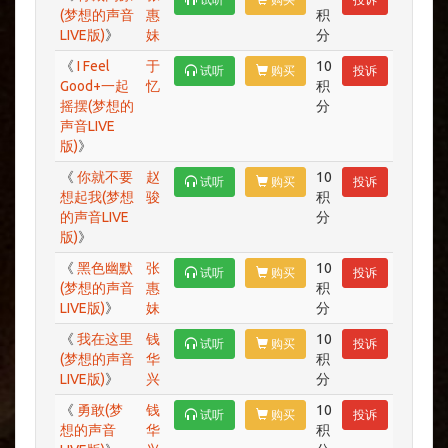
(梦想的声音
惠
积
LIVE版)
》
妹
分
《
I Feel
于
10
试听
购买
投诉
Good+一起
忆
积
摇摆(梦想的
分
声音LIVE
版)
》
《
你就不要
赵
10
试听
购买
投诉
想起我(梦想
骏
积
的声音LIVE
分
版)
》
《
黑色幽默
张
10
试听
购买
投诉
(梦想的声音
惠
积
LIVE版)
》
妹
分
《
我在这里
钱
10
试听
购买
投诉
(梦想的声音
华
积
LIVE版)
》
兴
分
《
勇敢(梦
钱
10
试听
购买
投诉
想的声音
华
积