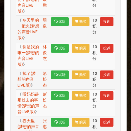
声音LIVE
腾
分
版)
》
《
冬天里的
羽
10
试听
购买
投诉
一把火(梦想
泉
积
的声音LIVE
分
版)
》
《
你是我的
林
10
试听
购买
投诉
唯一(梦想的
俊
积
声音LIVE
杰
分
版)
》
《
掉了(梦
彭
10
试听
购买
投诉
想的声音
松
积
LIVE版)
》
杰
分
《
听妈妈讲
彭
10
试听
购买
投诉
那过去的事
松
积
情(梦想的声
杰
分
音LIVE版)
》
《
春天里
张
10
试听
购买
投诉
(梦想的声音
惠
积