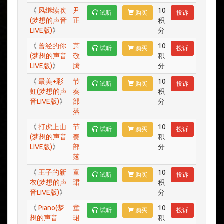
《
风继续吹
尹
10
试听
购买
投诉
(梦想的声音
正
积
LIVE版)
》
分
《
曾经的你
萧
10
试听
购买
投诉
(梦想的声音
敬
积
LIVE版)
》
腾
分
《
最美+彩
节
10
试听
购买
投诉
虹(梦想的声
奏
积
音LIVE版)
》
部
分
落
《
打虎上山
节
10
试听
购买
投诉
(梦想的声音
奏
积
LIVE版)
》
部
分
落
《
王子的新
童
10
试听
购买
投诉
衣(梦想的声
珺
积
音LIVE版)
》
分
《
Piano(梦
童
10
试听
购买
投诉
想的声音
珺
积