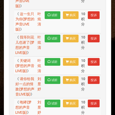
声音LIVE
分
版)
》
《
这一生只
叶
10
试听
购买
投诉
为你(梦想的
炫
积
声音LIVE
清
分
版)
》
《
我等到花
叶
10
试听
购买
投诉
儿也谢了(梦
炫
积
想的声音
清
分
LIVE版)
》
《
关键词
叶
10
试听
购买
投诉
(梦想的声音
炫
积
LIVE版)
》
清
分
《
请你给我
刘
10
试听
购买
投诉
好一点的情
昱
积
敌(梦想的声
妤
分
音LIVE版)
》
《
咆哮(梦
刘
10
试听
购买
投诉
想的声音
昱
积
LIVE版)
》
妤
分