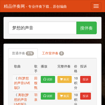
精品伴奏网
- 专业伴奏下载，原创编曲
搜伴奏
普通伴奏
工作室伴奏
376
0
歌曲
歌
播放
完整伴奏
价
投诉
手
格
《
痒(梦想
田
10
试听
购买
投诉
的声音LIVE
馥
积
版)
》
甄
分
《
离歌(梦
羽
10
试听
购买
投诉
想的声音
泉
积
LIVE版)
》
分