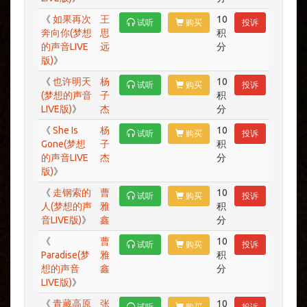
《
如果再次
王
10
试听
购买
投诉
奔向你(梦想
思
积
的声音LIVE
远
分
版)
》
《
也许明天
杨
10
试听
购买
投诉
(梦想的声音
子
积
LIVE版)
》
杰
分
《
She Is
杨
10
试听
购买
投诉
Gone(梦想
子
积
的声音LIVE
杰
分
版)
》
《
走钢索的
曹
10
试听
购买
投诉
人(梦想的声
雅
积
音LIVE版)
》
鑫
分
《
曹
10
试听
购买
投诉
Paradise(梦
雅
积
想的声音
鑫
分
LIVE版)
》
《
青藏高原
张
10
试听
购买
投诉