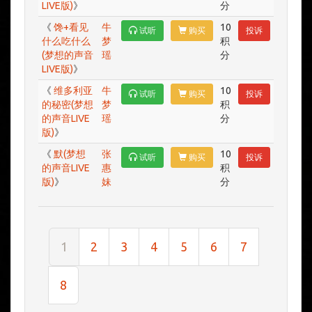
LIVE版)
》
分
《
馋+看见
牛
10
试听
购买
投诉
什么吃什么
梦
积
(梦想的声音
瑶
分
LIVE版)
》
《
维多利亚
牛
10
试听
购买
投诉
的秘密(梦想
梦
积
的声音LIVE
瑶
分
版)
》
《
默(梦想
张
10
试听
购买
投诉
的声音LIVE
惠
积
版)
》
妹
分
1
2
3
4
5
6
7
8