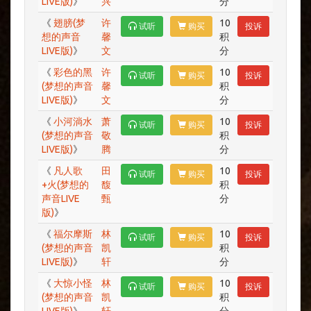
LIVE版)
》
兴
分
《
翅膀(梦
许
10
试听
购买
投诉
想的声音
馨
积
LIVE版)
》
文
分
《
彩色的黑
许
10
试听
购买
投诉
(梦想的声音
馨
积
LIVE版)
》
文
分
《
小河淌水
萧
10
试听
购买
投诉
(梦想的声音
敬
积
LIVE版)
》
腾
分
《
凡人歌
田
10
试听
购买
投诉
+火(梦想的
馥
积
声音LIVE
甄
分
版)
》
《
福尔摩斯
林
10
试听
购买
投诉
(梦想的声音
凯
积
LIVE版)
》
轩
分
《
大惊小怪
林
10
试听
购买
投诉
(梦想的声音
凯
积