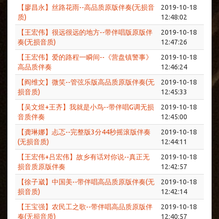
【廖昌永】丝路花雨--高品质原版伴奏(无损音
2019-10-18
质)
12:48:02
【王宏伟】很远很远的地方--带伴唱版原版伴
2019-10-18
奏(无损音质)
12:47:26
【王宏伟】爱的路程一瞬间--《营盘镇警事》
2019-10-18
高品质伴奏
12:46:24
【阎维文】微笑--管弦乐版高品质原版伴奏(无
2019-10-18
损音质)
12:45:33
【吴文煜+王齐】我就是小鸟--带伴唱G调无损
2019-10-18
音质伴奏
12:45:00
【龚琳娜】忐忑--完整版3分44秒摇滚版伴奏
2019-10-18
(无损音质)
12:44:11
【王宏伟+吕宏伟】故乡有话对你说--真正无
2019-10-18
损音质原版伴奏
12:42:57
【徐子崴】中国美--带伴唱高品质原版伴奏(无
2019-10-18
损音质)
12:42:14
【王宝强】农民工之歌--带伴唱高品质原版伴
2019-10-18
奏(无损音质)
12:40:57