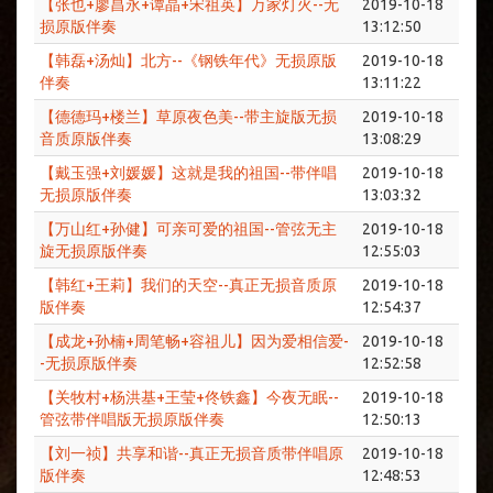
【张也+廖昌永+谭晶+宋祖英】万家灯火--无
2019-10-18
损原版伴奏
13:12:50
【韩磊+汤灿】北方--《钢铁年代》无损原版
2019-10-18
伴奏
13:11:22
【德德玛+楼兰】草原夜色美--带主旋版无损
2019-10-18
音质原版伴奏
13:08:29
【戴玉强+刘媛媛】这就是我的祖国--带伴唱
2019-10-18
无损原版伴奏
13:03:32
【万山红+孙健】可亲可爱的祖国--管弦无主
2019-10-18
旋无损原版伴奏
12:55:03
【韩红+王莉】我们的天空--真正无损音质原
2019-10-18
版伴奏
12:54:37
【成龙+孙楠+周笔畅+容祖儿】因为爱相信爱-
2019-10-18
-无损原版伴奏
12:52:58
【关牧村+杨洪基+王莹+佟铁鑫】今夜无眠--
2019-10-18
管弦带伴唱版无损原版伴奏
12:50:13
【刘一祯】共享和谐--真正无损音质带伴唱原
2019-10-18
版伴奏
12:48:53