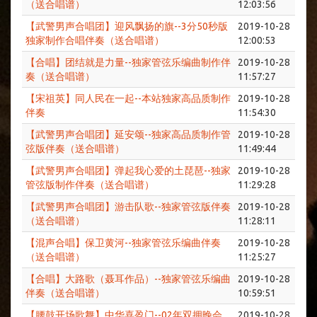
（送合唱谱）
12:03:56
【武警男声合唱团】迎风飘扬的旗--3分50秒版
2019-10-28
独家制作合唱伴奏（送合唱谱）
12:00:53
【合唱】团结就是力量--独家管弦乐编曲制作伴
2019-10-28
奏（送合唱谱）
11:57:27
【宋祖英】同人民在一起--本站独家高品质制作
2019-10-28
伴奏
11:54:30
【武警男声合唱团】延安颂--独家高品质制作管
2019-10-28
弦版伴奏（送合唱谱）
11:49:44
【武警男声合唱团】弹起我心爱的土琵琶--独家
2019-10-28
管弦版制作伴奏（送合唱谱）
11:29:28
【武警男声合唱团】游击队歌--独家管弦版伴奏
2019-10-28
（送合唱谱）
11:28:11
【混声合唱】保卫黄河--独家管弦乐编曲伴奏
2019-10-28
（送合唱谱）
11:25:27
【合唱】大路歌（聂耳作品）--独家管弦乐编曲
2019-10-28
伴奏（送合唱谱）
10:59:51
【腰鼓开场歌舞】中华喜盈门--02年双拥晚会
2019-10-28